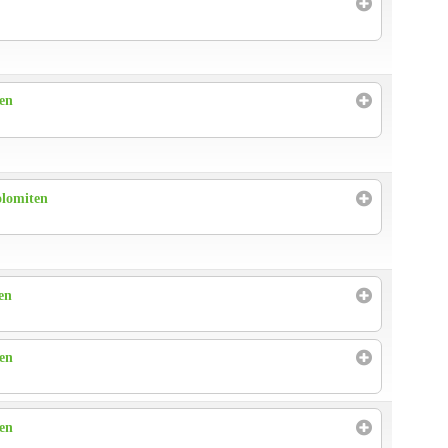
ren
olomiten
en
ren
ren