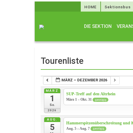
HOME
Sektionsbus
DIE SEKTION
VERAN
Tourenliste
MÄRZ – DEZEMBER 2026
MÄRZ
SUP-Treff auf den Altrhein
1
März 1 – Okt. 31
ganztägig
So.
2026
AUG.
Hammerspitzenüberschreitung und Kl
5
Aug. 5 – Aug. 7
ganztägig