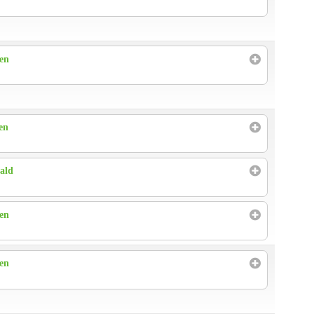
ren
en
ald
ren
ren