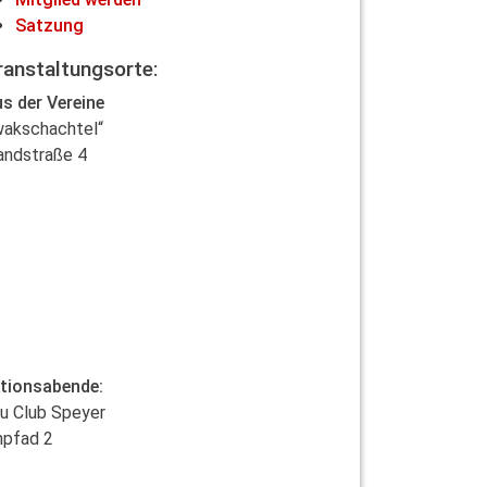
Satzung
ranstaltungsorte:
s der Vereine
wakschachtel“
andstraße 4
tionsabende:
u Club Speyer
npfad 2