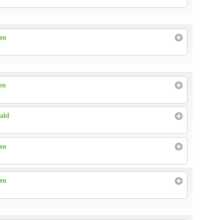
ren
en
ald
ren
ren