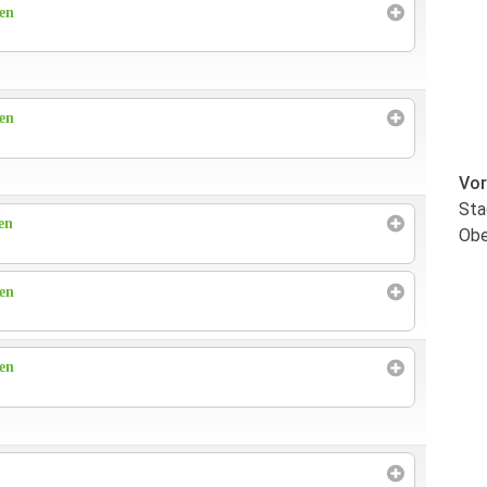
ren
ren
Vor
Sta
en
Obe
ren
ren