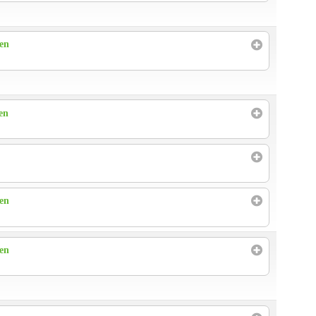
ren
en
ren
ren