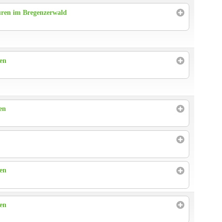
ren im Bregenzerwald
ren
en
ren
ren