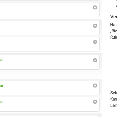
Ve
Hau
„Bi
Rul
ren
en
Sek
Kan
ren
Lei