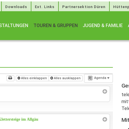
Downloads
Ext. Links
Partnersektion Düren
Hüttenp
STALTUNGEN
TOUREN & GRUPPEN
JUGEND & FAMILIE
Agenda
Alles einklappen
Alles ausklappen
Ge
tel
mit
Tel
Mi
ettersteige im Allgäu