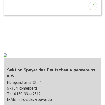
Sektion Speyer des Deutschen Alpenvereins
e.V.
Heiligensteiner Str. 4
67354 Römerberg
Tel: 0160-99447512
E-Mail: info@dav-speyer.de