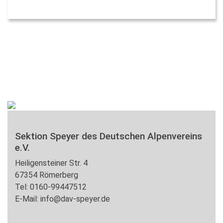
Sektion Speyer des Deutschen Alpenvereins
e.V.
Heiligensteiner Str. 4
67354 Römerberg
Tel: 0160-99447512
E-Mail: info@dav-speyer.de