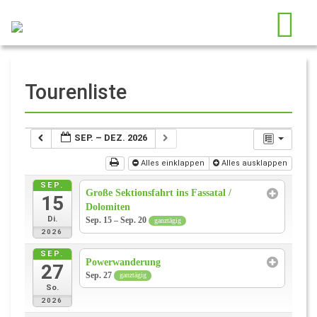
Tourenliste
SEP. – DEZ. 2026
Alles einklappen
Alles ausklappen
SEP.
Große Sektionsfahrt ins Fassatal /
15
Dolomiten
Di.
Sep. 15 – Sep. 20
ganztägig
2026
SEP.
Powerwanderung
27
Sep. 27
ganztägig
So.
2026