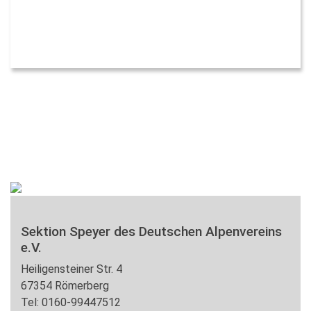
Sektion Speyer des Deutschen Alpenvereins
e.V.
Heiligensteiner Str. 4
67354 Römerberg
Tel: 0160-99447512