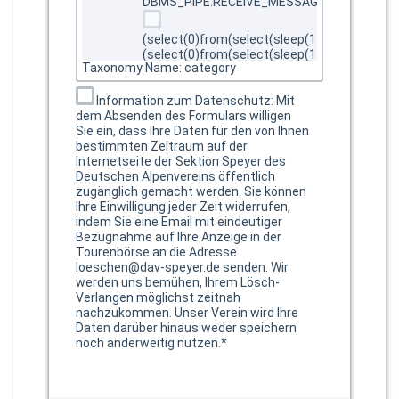
DBMS_PIPE.RECEIVE_MESSAGE(CHR(98)||CHR
(select(0)from(select(sleep(15)))v)/*'+
(select(0)from(select(sleep(15)))v)+'"+
Taxonomy Name: category
(select(0)from(select(sleep(15)))v)+"*/
@@aAGAj
Information zum Datenschutz: Mit
@@BE2hg
dem Absenden des Formulars willigen
Sie ein, dass Ihre Daten für den von Ihnen
@@BF2Cm
bestimmten Zeitraum auf der
@@i0TlT
Internetseite der Sektion Speyer des
Deutschen Alpenvereins öffentlich
@@in7Je
zugänglich gemacht werden. Sie können
@@isNrI
Ihre Einwilligung jeder Zeit widerrufen,
indem Sie eine Email mit eindeutiger
@@jndPJ
Bezugnahme auf Ihre Anzeige in der
@@Nw6m9
Tourenbörse an die Adresse
loeschen@dav-speyer.de senden. Wir
@@pxSyt
werden uns bemühen, Ihrem Lösch-
@@qf8rp
Verlangen möglichst zeitnah
nachzukommen. Unser Verein wird Ihre
@@R5phr
Daten darüber hinaus weder speichern
@@rMJiJ
noch anderweitig nutzen.*
@@sxuxI
@@Ww2oP