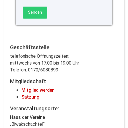
@@yj0YQ
@@YwGp0
Senden
@@zrp4w
@@zwxKx
15) from dual)
Aktuelles
Geschäftsstelle
Terminänderungen
telefonische Öffnungszeiten:
Andere
mittwochs von 17:00 bis 19:00 Uhr
Angebot
Telefon: 0170/6080899
Berg-/Hochtouren
Mitgliedschaft
Familientouren
Mitglied werden
Klettern
Satzung
Mountainbike
Veranstaltungsorte:
Haus der Vereine
Ski-/Schneeschuhtouren
„Biwakschachtel“
Wandern