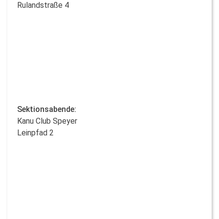
Rulandstraße 4
News & Aktuelles
Suche
Berg-/Hochtouren
Familientouren
Klettern
Mountainbike
Sektionsabende:
Ski-/Schneeschuhtouren
Kanu Club Speyer
Wandern
Leinpfad 2