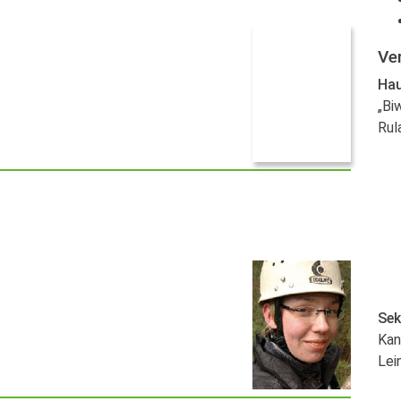
Ve
Hau
„Bi
Rul
Sek
Kan
Lei