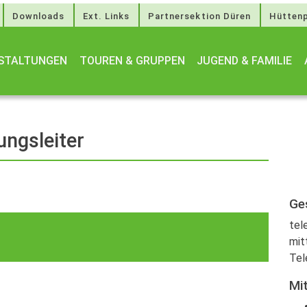
Downloads
Ext. Links
Partnersektion Düren
Hüttenp
STALTUNGEN
TOUREN & GRUPPEN
JUGEND & FAMILIE
ungsleiter
Ge
tel
mit
Tel
Mi