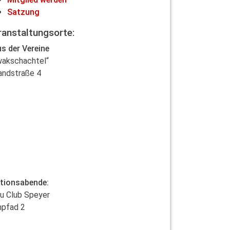
Satzung
ranstaltungsorte:
s der Vereine
wakschachtel“
andstraße 4
tionsabende:
u Club Speyer
npfad 2