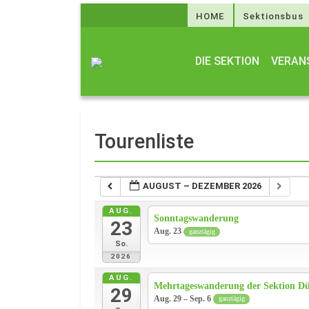
HOME
Sektionsbus
DIE SEKTION
VERAN
Tourenliste
AUGUST – DEZEMBER 2026
AUG.
Sonntagswanderung
23
Aug. 23
ganztägig
So.
2026
AUG.
Mehrtageswanderung der Sektion Dü
29
Aug. 29 – Sep. 6
ganztägig