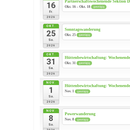
Partnerschaftswochenende Sektion 
16
Okt. 16 – Okt. 18
ganztägig
Fr.
2026
OKT.
Sonntagswanderung
25
Okt. 25
ganztägig
So.
2026
OKT.
Hüttenbewirtschaftung: Wochenende 
31
Okt. 31
ganztägig
Sa.
2026
NOV.
Hüttenbewirtschaftung: Wochenende 
1
Nov. 1
ganztägig
So.
2026
NOV.
Powerwanderung
8
Nov. 8
ganztägig
So.
2026