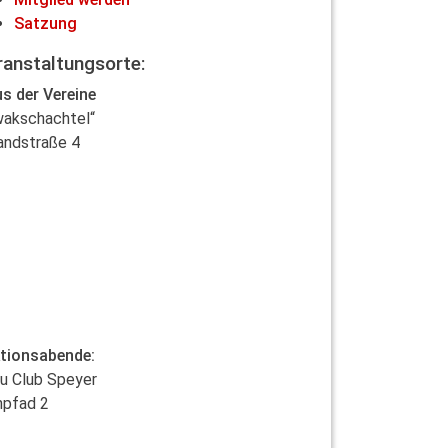
Satzung
ranstaltungsorte:
s der Vereine
wakschachtel“
andstraße 4
tionsabende:
u Club Speyer
npfad 2