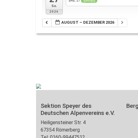
Dez. 27
ganztägig
So.
2026
AUGUST – DEZEMBER 2026
Sektion Speyer des
Ber
Deutschen Alpenvereins e.V.
Heiligensteiner Str. 4
67354 Römerberg
Tel: 0160-99447512