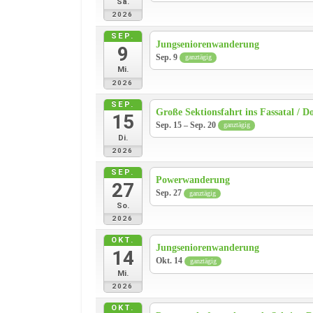
Sa.
2026
SEP.
Jungseniorenwanderung
9
Sep. 9
ganztägig
Mi.
2026
SEP.
Große Sektionsfahrt ins Fassatal / D
15
Sep. 15 – Sep. 20
ganztägig
Di.
2026
SEP.
Powerwanderung
27
Sep. 27
ganztägig
So.
2026
OKT.
Jungseniorenwanderung
14
Okt. 14
ganztägig
Mi.
2026
OKT.