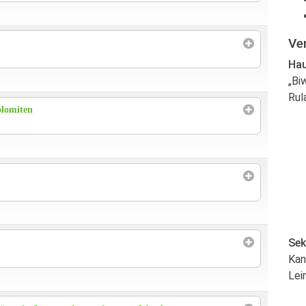
Ve
Hau
„Bi
Rul
olomiten
Sek
Kan
Lei