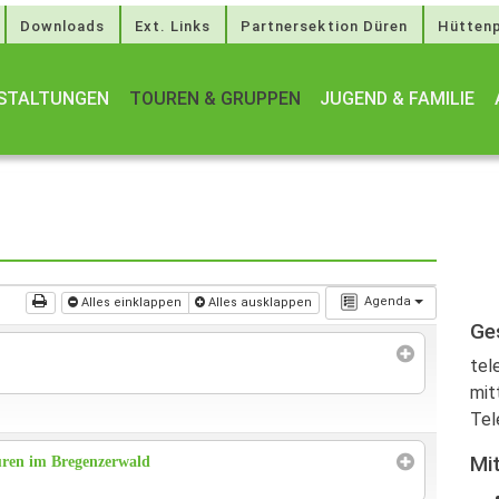
Downloads
Ext. Links
Partnersektion Düren
Hüttenp
STALTUNGEN
TOUREN & GRUPPEN
JUGEND & FAMILIE
Agenda
Alles einklappen
Alles ausklappen
Ge
tel
mit
Tel
Mi
ren im Bregenzerwald