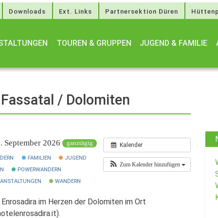
Downloads
Ext. Links
Partnersektion Düren
Hüttenp
STALTUNGEN
TOUREN & GRUPPEN
JUGEND & FAMILIE
 Fassatal / Dolomiten
0. September 2026
ganztägig
Kalender
NDERN
FAMILIEN
JUGEND
Zum Kalender hinzufügen
RN
POWERWANDERN
RANSTALTUNGEN
WANDERN
 Enrosadira im Herzen der Dolomiten im Ort
telenrosadira.it).