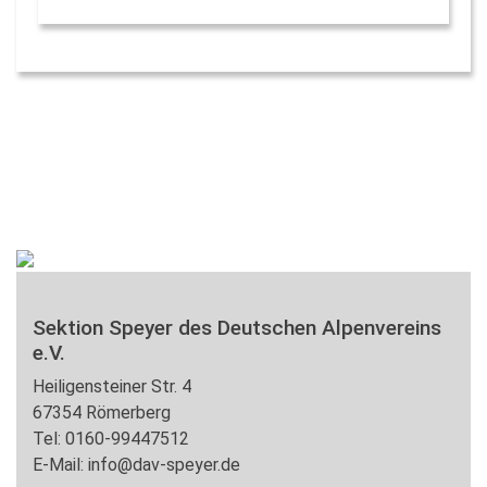
Sektion Speyer des Deutschen Alpenvereins
e.V.
Heiligensteiner Str. 4
67354 Römerberg
Tel: 0160-99447512
E-Mail: info@dav-speyer.de