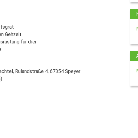
itsgrat
en Gehzeit
srüstung für drei
)
achtel, Rulandstraße 4, 67354 Speyer
)