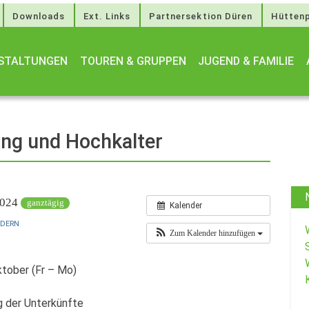
Downloads
Ext. Links
Partnersektion Düren
Hüttenp
STALTUNGEN
TOUREN & GRUPPEN
JUGEND & FAMILIE
ng und Hochkalter
 2024
ganztägig
Kalender
NDERN
Zum Kalender hinzufügen
ktober (Fr – Mo)
ng der Unterkünfte