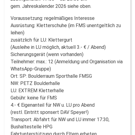
gem. Jahreskalender 2026 siehe oben.
Voraussetzung: regelmäßiges Interesse
Ausrüstung: Kletterschuhe (im FMS unentgeltlich zu
leihen)
zusätzlich für LU: Klettergurt
(Ausleihe in LU möglich, aktuell 3.- € / Abend)
Sicherungsgerät (wenn vorhanden)
Teilnehmer: max.: 12 (Anmeldung und Organisation via
WhatsApp-Gruppe)
Ort: SP: Boulderraum Sporthalle FMSG
NW: PETZ Boulderhalle
LU: EXTREM Kletterhalle
Gebühr: keine für FMS
4.- € Eigenanteil für NW u. LU pro Abend
(restl. Eintritt sponsert DAV Speyer!)
Transport: Abfahrt für NW und LU immer 17:30,
Bushaltestelle HPG
Fahrtunterstützung durch Eltern erbeten,