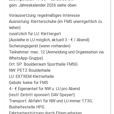
gem. Jahreskalender 2026 siehe oben.
Voraussetzung: regelmäßiges Interesse
Ausrüstung: Kletterschuhe (im FMS unentgeltlich zu
leihen)
zusätzlich für LU: Klettergurt
(Ausleihe in LU möglich, aktuell 3.- € / Abend)
Sicherungsgerät (wenn vorhanden)
Teilnehmer: max.: 12 (Anmeldung und Organisation via
WhatsApp-Gruppe)
Ort: SP: Boulderraum Sporthalle FMSG
NW: PETZ Boulderhalle
LU: EXTREM Kletterhalle
Gebühr: keine für FMS
4.- € Eigenanteil für NW u. LU pro Abend
(restl. Eintritt sponsert DAV Speyer!)
Transport: Abfahrt für NW und LU immer 17:30,
Bushaltestelle HPG
Fahrtunterstützung durch Eltern erbeten,