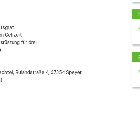
itsgrat
en Gehzeit
srüstung für drei
)
achtel, Rulandstraße 4, 67354 Speyer
)