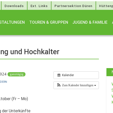
Downloads
Ext. Links
Partnersektion Düren
Hüttenp
STALTUNGEN
TOUREN & GRUPPEN
JUGEND & FAMILIE
ng und Hochkalter
 2024
ganztägig
Kalender
NDERN
Zum Kalender hinzufügen
ktober (Fr – Mo)
ng der Unterkünfte