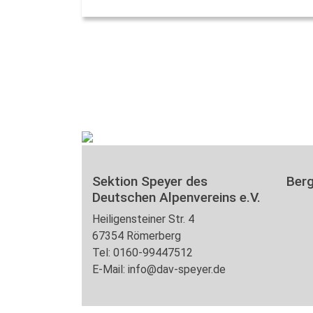
Sektion Speyer des
Ber
Deutschen Alpenvereins e.V.
Heiligensteiner Str. 4
67354 Römerberg
Tel: 0160-99447512
E-Mail: info@dav-speyer.de