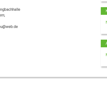
lingbachhalle
rn;
oeu@web.de