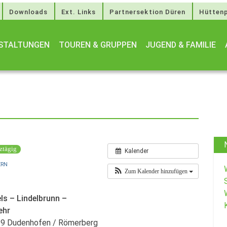
Downloads
Ext. Links
Partnersektion Düren
Hüttenp
STALTUNGEN
TOUREN & GRUPPEN
JUGEND & FAMILIE
ztägig
Kalender
RN
Zum Kalender hinzufügen
ls – Lindelbrunn –
ehr
n B9 Dudenhofen / Römerberg