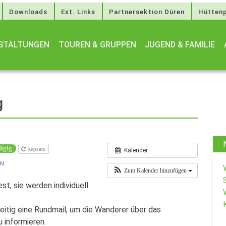
Downloads
Ext. Links
Partnersektion Düren
Hüttenp
STALTUNGEN
TOUREN & GRUPPEN
JUGEND & FAMILIE
g
ägig
Repeats
Kalender
N
Zum Kalender hinzufügen
st; sie werden individuell
itig eine Rundmail, um die Wanderer über das
u informieren.