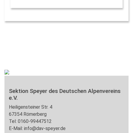
Sektion Speyer des Deutschen Alpenvereins
e.V.
Heiligensteiner Str. 4
67354 Römerberg
Tel: 0160-99447512
E-Mail: info@dav-speyer.de