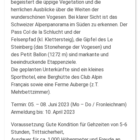
begeistert die üppige Vegetation und die
herrlichen Ausblicke über die Weiten der
wunderschönen Vogesen. Bei klarer Sicht ist das
Schweizer Alpenpanorama im Süden zu erkennen. Der
Pass Col de la Schlucht und der
Felsenpfad (kl. Klettersteig), die Gipfel des Le
Steinberg (das Stonehenge der Vogesen) und
des Petit Ballon (1272 m) sind markante und
beeindruckende Etappenziele.
Die geplanten Unterkünfte sind ein kleines
Sporthotel, eine Berghütte des Club Alpin
Français sowie eine Ferme Auberge (z.T.
Mehrbettzimmer).
Termin: 05. – 08. Juni 2023 (Mo – Do / Fronleichnam)
Anmeldung bis: 10. April 2023
Voraussetzung: Gute Kondition für Gehzeiten von 5-6
Stunden, Trittsicherheit,
Ausdauer für ca. 1.000 Höhenmeter und Freude an