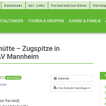
Downloads
Ext. Links
Partnersektion Düren
Hüttenp
STALTUNGEN
TOUREN & GRUPPEN
JUGEND & FAMILIE
ütte – Zugspitze in
DAV Mannheim
025
ganztägig
Kalender
NDERN
Zum Kalender hinzufügen
ze frei sind)