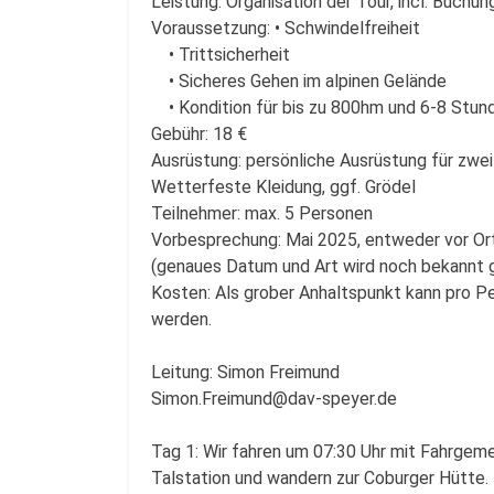
Leistung: Organisation der Tour, incl. Buchu
Voraussetzung: • Schwindelfreiheit
• Trittsicherheit
• Sicheres Gehen im alpinen Gelände
• Kondition für bis zu 800hm und 6-8 Stun
Gebühr: 18 €
Ausrüstung: persönliche Ausrüstung für zw
Wetterfeste Kleidung, ggf. Grödel
Teilnehmer: max. 5 Personen
Vorbesprechung: Mai 2025, entweder vor Ort
(genaues Datum und Art wird noch bekannt
Kosten: Als grober Anhaltspunkt kann pro Per
werden.
Leitung: Simon Freimund
Simon.Freimund@dav-speyer.de
Tag 1: Wir fahren um 07:30 Uhr mit Fahrgeme
Talstation und wandern zur Coburger Hütte. 