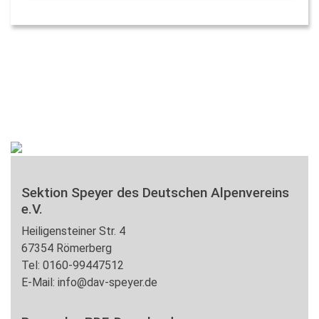
Sektion Speyer des Deutschen Alpenvereins
e.V.
Heiligensteiner Str. 4
67354 Römerberg
Tel: 0160-99447512
E-Mail: info@dav-speyer.de