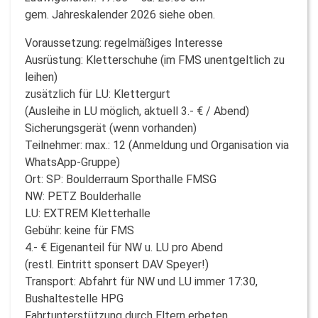
gem. Jahreskalender 2026 siehe oben.
Voraussetzung: regelmäßiges Interesse
Ausrüstung: Kletterschuhe (im FMS unentgeltlich zu
leihen)
zusätzlich für LU: Klettergurt
(Ausleihe in LU möglich, aktuell 3.- € / Abend)
Sicherungsgerät (wenn vorhanden)
Teilnehmer: max.: 12 (Anmeldung und Organisation via
WhatsApp-Gruppe)
Ort: SP: Boulderraum Sporthalle FMSG
NW: PETZ Boulderhalle
LU: EXTREM Kletterhalle
Gebühr: keine für FMS
4.- € Eigenanteil für NW u. LU pro Abend
(restl. Eintritt sponsert DAV Speyer!)
Transport: Abfahrt für NW und LU immer 17:30,
Bushaltestelle HPG
Fahrtunterstützung durch Eltern erbeten,