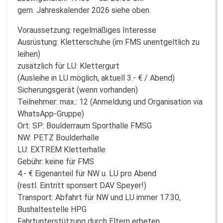
gem. Jahreskalender 2026 siehe oben.
Voraussetzung: regelmäßiges Interesse
Ausrüstung: Kletterschuhe (im FMS unentgeltlich zu
leihen)
zusätzlich für LU: Klettergurt
(Ausleihe in LU möglich, aktuell 3.- € / Abend)
Sicherungsgerät (wenn vorhanden)
Teilnehmer: max.: 12 (Anmeldung und Organisation via
WhatsApp-Gruppe)
Ort: SP: Boulderraum Sporthalle FMSG
NW: PETZ Boulderhalle
LU: EXTREM Kletterhalle
Gebühr: keine für FMS
4.- € Eigenanteil für NW u. LU pro Abend
(restl. Eintritt sponsert DAV Speyer!)
Transport: Abfahrt für NW und LU immer 17:30,
Bushaltestelle HPG
Fahrtunterstützung durch Eltern erbeten,