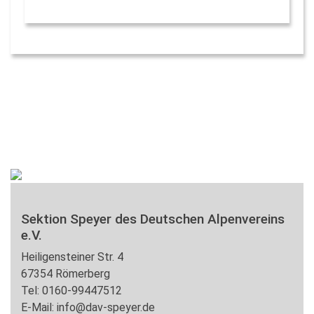
Sektion Speyer des Deutschen Alpenvereins
e.V.
Heiligensteiner Str. 4
67354 Römerberg
Tel: 0160-99447512
E-Mail: info@dav-speyer.de