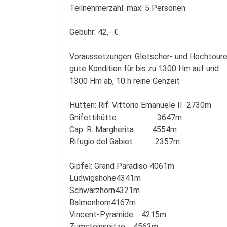
Teilnehmerzahl: max. 5 Personen
Gebühr: 42,- €
Voraussetzungen: Gletscher- und Hochtoure
gute Kondition für bis zu 1300 Hm auf und
1300 Hm ab, 10 h reine Gehzeit
Hütten: Rif. Vittorio Emanuele II 2730m
Gnifettihütte 3647m
Cap. R. Margherita 4554m
Rifugio del Gabiet 2357m
Gipfel: Grand Paradiso 4061m
Ludwigshöhe4341m
Schwarzhorn4321m
Balmenhorn4167m
Vincent-Pyramide 4215m
Zumsteinspitze 4563m