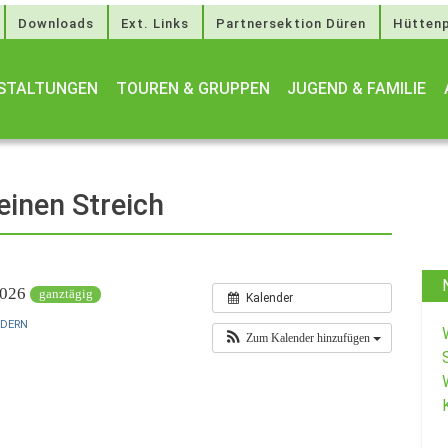
Downloads
Ext. Links
Partnersektion Düren
Hüttenp
STALTUNGEN
TOUREN & GRUPPEN
JUGEND & FAMILIE
einen Streich
 2026
ganztägig
Kalender
NDERN
Zum Kalender hinzufügen