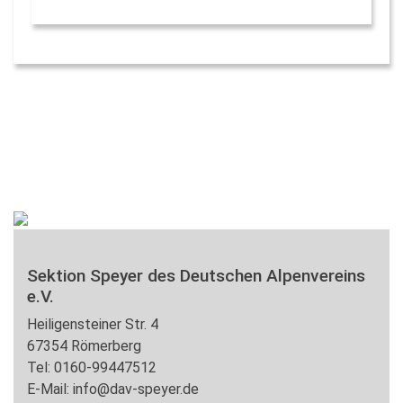
Sektion Speyer des Deutschen Alpenvereins
e.V.
Heiligensteiner Str. 4
67354 Römerberg
Tel: 0160-99447512
E-Mail: info@dav-speyer.de