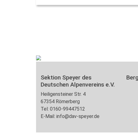
Sektion Speyer des
Ber
Deutschen Alpenvereins e.V.
Heiligensteiner Str. 4
67354 Römerberg
Tel: 0160-99447512
E-Mail: info@dav-speyer.de