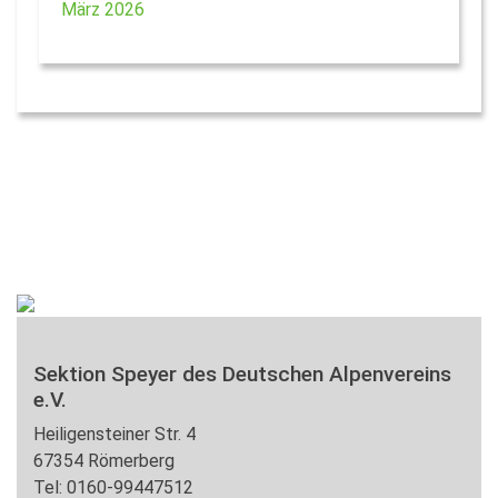
März 2026
Sektion Speyer des Deutschen Alpenvereins
e.V.
Heiligensteiner Str. 4
67354 Römerberg
Tel: 0160-99447512