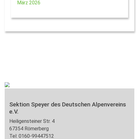
März 2026
Sektion Speyer des Deutschen Alpenvereins
e.V.
Heiligensteiner Str. 4
67354 Römerberg
Tel: 0160-99447512